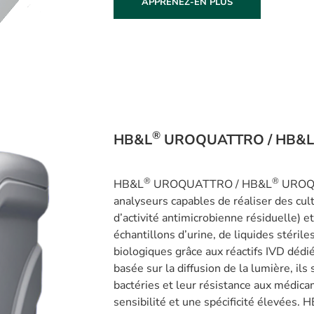
APPRENEZ-EN PLUS
®
HB&L
UROQUATTRO / HB&L
®
®
HB&L
UROQUATTRO / HB&L
UROQU
analyseurs capables de réaliser des cul
d’activité antimicrobienne résiduelle) et
échantillons d’urine, de liquides stérile
biologiques grâce aux réactifs IVD dédié
basée sur la diffusion de la lumière, il
bactéries et leur résistance aux médic
sensibilité et une spécificité élevées. 