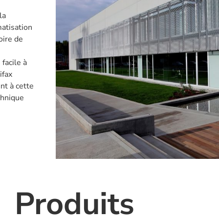
la
matisation
oire de
facile à
ifax
nt à cette
chnique
Produits